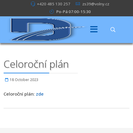
+420 485 130 257
zs39@volny.cz
Po-Pá 07:00-15:30
Celoroční plán
18 October 2023
Celoroční plán:
zde