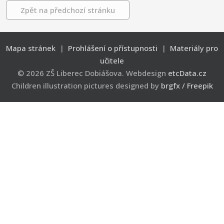
Zpět na předchozí stránku
Mapa stránek
|
Prohlášení o přístupnosti
|
Materiály pro
učitele
© 2026 ZŠ Liberec Dobiášova. Webdesign
etcData.cz
Children illustration pictures designed by
brgfx / Freepik