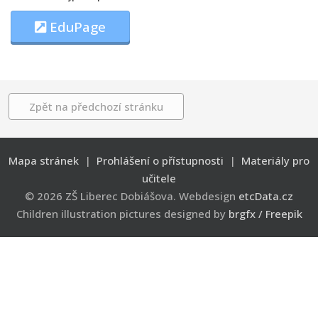
EduPage
Zpět na předchozí stránku
Mapa stránek
|
Prohlášení o přístupnosti
|
Materiály pro
učitele
© 2026 ZŠ Liberec Dobiášova. Webdesign
etcData.cz
Children illustration pictures designed by
brgfx / Freepik