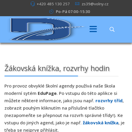
+420 485 130 257
zs39@volny.cz
Po-Pá 07:00-15:30
Žákovská knížka, rozvrhy hodin
Pro provoz obvyklé školní agendy používá naše škola
moderní sytém
EduPage
. Po vstupu do této aplikce si
můžete některé informace, jako jsou např.
rozvrhy tříd
,
zobrazit pouhým kliknutím na příslušné tlačítko
(nezapomeňte se přepnout na rozvrh správné třídy!). Ke
vstupu do jiných agend, jako je např.
žákovská knížka
, je
třeba se nejprve přihlásit.