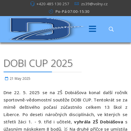
+420 485 130 257
zs39@volny.cz
Po-Pá 07:00-15:30
DOBI CUP 2025
21 May 2025
Dne 22. 5. 2025 se na ZŠ Dobiášova konal další ročník
sportovně-vědomostní soutěže DOBI CUP. Tentokrát se za
mírně deštivého počasí zúčastnilo celkem 13 škol z
Liberce. Po deseti náročných disciplínách, ve kterých se
střetli žáci 1. - 9. tříd i učitelé,
vyhrála ZŠ Dobiášova
s
úžasným náskokem 8 bodů. 🥇 Na druhé příčce se umístila