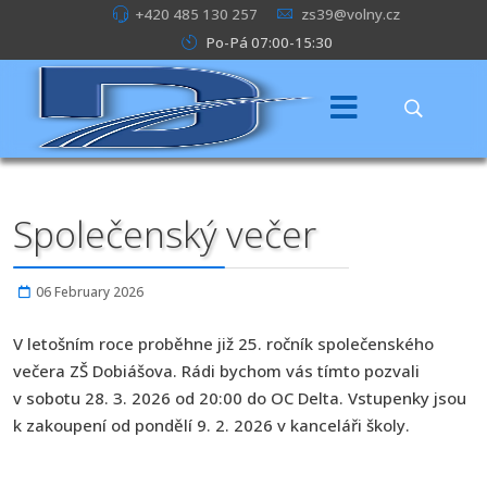
+420 485 130 257
zs39@volny.cz
Po-Pá 07:00-15:30
Společenský večer
06 February 2026
V letošním roce proběhne již 25. ročník společenského
večera ZŠ Dobiášova. Rádi bychom vás tímto pozvali
v sobotu 28. 3. 2026 od 20:00 do OC Delta. Vstupenky jsou
k zakoupení od pondělí 9. 2. 2026 v kanceláři školy.