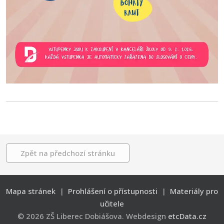
Zpět na předchozí stránku
Mapa stránek
|
Prohlášení o přístupnosti
|
Materiály pro
učitele
© 2026 ZŠ Liberec Dobiášova. Webdesign
etcData.cz