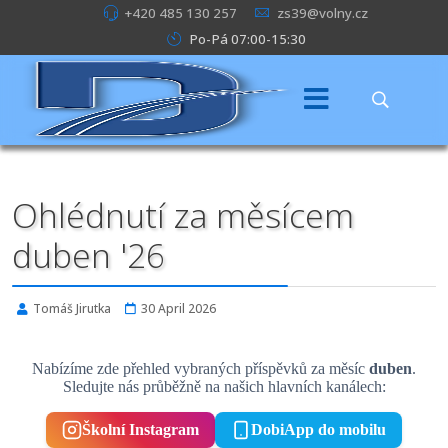
+420 485 130 257
zs39@volny.cz
Po-Pá 07:00-15:30
Ohlédnutí za měsícem
duben '26
Tomáš Jirutka
30 April 2026