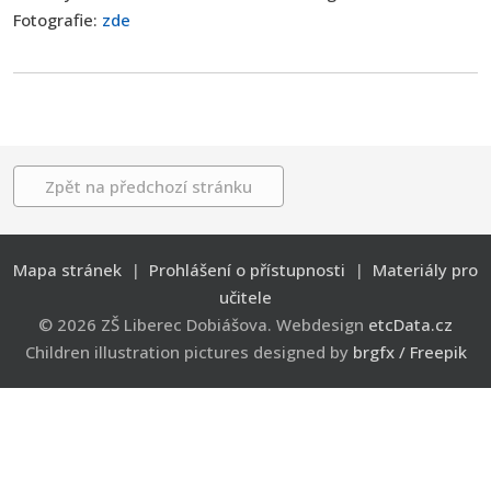
Fotografie:
zde
Zpět na předchozí stránku
Mapa stránek
|
Prohlášení o přístupnosti
|
Materiály pro
učitele
© 2026 ZŠ Liberec Dobiášova. Webdesign
etcData.cz
Children illustration pictures designed by
brgfx / Freepik