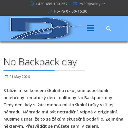
+420 485 130 257
zs39@volny.cz
Po-Pá 07:00-15:30
No Backpack day
21 May 2026
S blížícím se koncem školního roku jsme uspořádali
odlehčený tematický den - oblíbený No Backpack day.
Tedy den, kdy si žáci mohou místo školní tašky vzít její
náhradu. Náhrada má být netradiční, vtipná a originální.
Musíme uznat, že to se žákům skutečně podařilo. Zejména
některým. Přesvědčit se můžete sami v galerii.