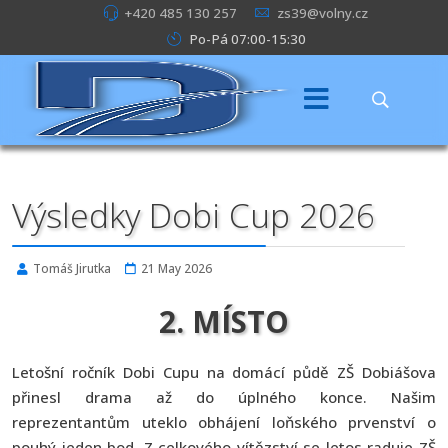
+420 485 130 257
zs39@volny.cz
Po-Pá 07:00-15:30
Výsledky Dobi Cup 2026
Tomáš Jirutka
21 May 2026
2. MÍSTO
Letošní ročník Dobi Cupu na domácí půdě ZŠ Dobiášova
přinesl drama až do úplného konce. Našim
reprezentantům uteklo obhájení loňského prvenství o
pouhý jeden bod. Z celkového vítězství se letos raduje ZŠ